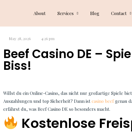
Dog Blog
About
Services
Blog
Contact
May 28, 2026
4:26 pm
Beef Casino DE – Spi
Biss!
Willst du ein Online-Casino, das nicht nur großartige Spiele bi
Auszahlungen und top Sicherheit? Dann ist
casino beef
genau das
erfährst du, was Beef Casino DE so besonders macht.
Kostenlose Freis