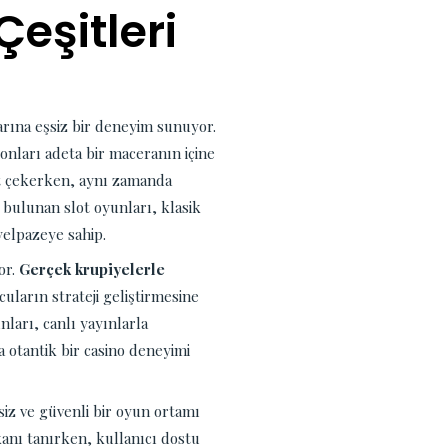
Çeşitleri
larına eşsiz bir deneyim sunuyor.
onları adeta bir maceranın içine
kat çekerken, aynı zamanda
 bulunan slot oyunları, klasik
elpazeye sahip.
or.
Gerçek krupiyelerle
cuların strateji geliştirmesine
ları, canlı yayınlarla
a otantik bir casino deneyimi
siz ve güvenli bir oyun ortamı
anı tanırken, kullanıcı dostu