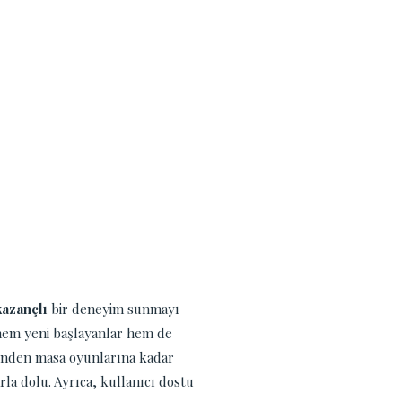
kazançlı
bir deneyim sunmayı
 hem yeni başlayanlar hem de
erinden masa oyunlarına kadar
la dolu. Ayrıca, kullanıcı dostu