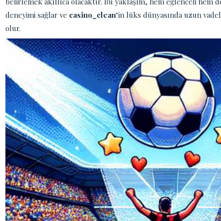
belirlemek akıllıca olacaktır. Bu yaklaşım, hem eğlenceli hem d
deneyimi sağlar ve
casino_clean
‘in lüks dünyasında uzun vadel
olur.