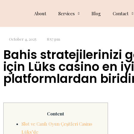
Dog Blog
About
Services
Blog
Contact
October 4, 2025
8:57 pm
Bahis stratejilerinizi 
için Lüks casino en iy
platformlardan biridi
Content
Slot ve Canlı Oyun Çeşitleri Casino
Lüks’de