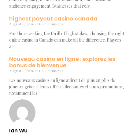
audience engagement. Businesses that rely
highest payout casino canada
August 6, 2026
No Comments
For those seeking the thrill of high stakes, choosing the right
online casino in Canada can make all the difference. Players
are
Nouveau casino en ligne : explorez les
bonus de bienvenue
August 6, 2026
No Comments
Les nouveaux casinos en ligne attirent de plus en plus de
joueurs grâce à leurs offres alléchantes et leurs promotions,
notamment les
Ian Wu