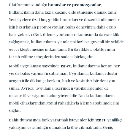
Platformun sunduğu
bonuslar ve promosyonlar
,
kullanıcıların daha fazla kazanç elde etmesine olanak tanır.
Yeni üyelere özel hoş geldin bonusları ve düzenli kullanıcılar
için hazırlanan promosyonlar, bahis deneyimini daha cazip
hale getirir.
1xBet
, ödeme yöntemleri konusunda da esneklik
sağlayarak, kullanıcıların işlemlerini hızlı ve güvenli bir şekilde
gerçekleştirmesine imkan tanır. Bu özellikler, platformun
tercih edilme sebeplerinden sadece birkaçıdır.
Mobil uygulaması sayesinde
1xBet
, kullanıcılarına her an her
yerde bahis yapma fırsatı sunar. Uygulama, kullanıcı dostu
arayüzü ile dikkat çekerken, hızlı ve kesintisiz bir deneyim
sunar. Ayrıca, uygulama üzerinden yapılan işlemler de
masaüstü versiyonu kadar güvenlidir. Bu da kullanıcıların
mobil cihazlarından gönül rahatlığıyla işlem yapabilmelerini
sağlar.
Bahis dünyasında fark yaratmak isteyenler için
1xBet
, yenilikçi
yaklaşımı ve sunduğu olanaklarla öne çıkmaktadır. Geniş