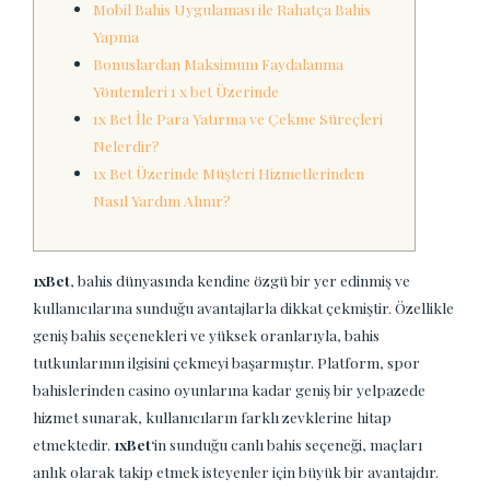
Mobil Bahis Uygulaması ile Rahatça Bahis
Yapma
Bonuslardan Maksimum Faydalanma
Yöntemleri 1 x bet Üzerinde
1x Bet İle Para Yatırma ve Çekme Süreçleri
Nelerdir?
1x Bet Üzerinde Müşteri Hizmetlerinden
Nasıl Yardım Alınır?
1xBet
, bahis dünyasında kendine özgü bir yer edinmiş ve
kullanıcılarına sunduğu avantajlarla dikkat çekmiştir. Özellikle
geniş bahis seçenekleri ve yüksek oranlarıyla, bahis
tutkunlarının ilgisini çekmeyi başarmıştır. Platform, spor
bahislerinden casino oyunlarına kadar geniş bir yelpazede
hizmet sunarak, kullanıcıların farklı zevklerine hitap
etmektedir.
1xBet
‘in sunduğu canlı bahis seçeneği, maçları
anlık olarak takip etmek isteyenler için büyük bir avantajdır.