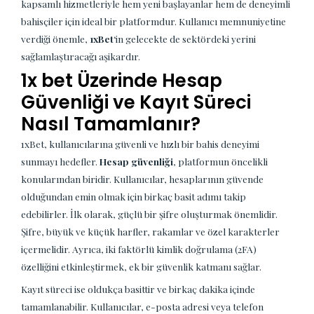
kapsamlı hizmetleriyle hem yeni başlayanlar hem de deneyimli
bahisçiler için ideal bir platformdur. Kullanıcı memnuniyetine
verdiği önemle,
1xBet
‘in gelecekte de sektördeki yerini
sağlamlaştıracağı aşikardır.
1x bet Üzerinde Hesap
Güvenliği ve Kayıt Süreci
Nasıl Tamamlanır?
1xBet, kullanıcılarına güvenli ve hızlı bir bahis deneyimi
sunmayı hedefler.
Hesap güvenliği
, platformun öncelikli
konularından biridir. Kullanıcılar, hesaplarının güvende
olduğundan emin olmak için birkaç basit adımı takip
edebilirler. İlk olarak, güçlü bir şifre oluşturmak önemlidir.
Şifre, büyük ve küçük harfler, rakamlar ve özel karakterler
içermelidir. Ayrıca, iki faktörlü kimlik doğrulama (2FA)
özelliğini etkinleştirmek, ek bir güvenlik katmanı sağlar.
Kayıt süreci ise oldukça basittir ve birkaç dakika içinde
tamamlanabilir. Kullanıcılar, e-posta adresi veya telefon