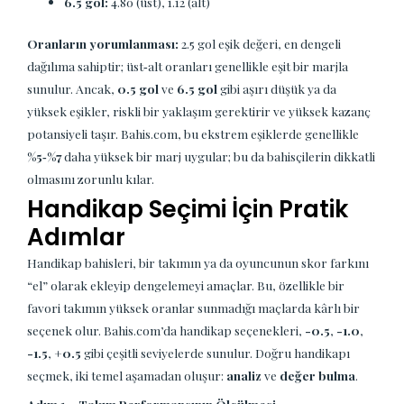
6.5 gol:
4.80 (üst), 1.12 (alt)
Oranların yorumlanması:
2.5 gol eşik değeri, en dengeli
dağılıma sahiptir; üst‑alt oranları genellikle eşit bir marjla
sunulur. Ancak,
0.5 gol
ve
6.5 gol
gibi aşırı düşük ya da
yüksek eşikler, riskli bir yaklaşım gerektirir ve yüksek kazanç
potansiyeli taşır. Bahis.com, bu ekstrem eşiklerde genellikle
%5‑%7
daha yüksek bir marj uygular; bu da bahisçilerin dikkatli
olmasını zorunlu kılar.
Handikap Seçimi İçin Pratik
Adımlar
Handikap bahisleri, bir takımın ya da oyuncunun skor farkını
“el” olarak ekleyip dengelemeyi amaçlar. Bu, özellikle bir
favori takımın yüksek oranlar sunmadığı maçlarda kârlı bir
seçenek olur. Bahis.com’da handikap seçenekleri,
-0.5
,
-1.0
,
-1.5
,
+0.5
gibi çeşitli seviyelerde sunulur. Doğru handikapı
seçmek, iki temel aşamadan oluşur:
analiz
ve
değer bulma
.