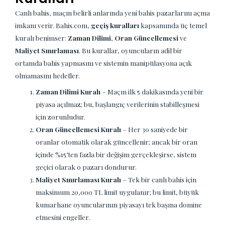
Canlı bahis, maçın belirli anlarında yeni bahis pazarlarını açma
imkanı verir. Bahis.com,
geçiş kuralları
kapsamında üç temel
kuralı benimser:
Zaman Dilimi
,
Oran Güncellemesi
ve
Maliyet Sınırlaması
. Bu kurallar, oyuncuların adil bir
ortamda bahis yapmasını ve sistemin manipülasyona açık
olmamasını hedefler.
Zaman Dilimi Kuralı
– Maçın ilk 5 dakikasında yeni bir
piyasa açılmaz; bu, başlangıç verilerinin stabilleşmesi
için zorunludur.
Oran Güncellemesi Kuralı
– Her 30 saniyede bir
oranlar otomatik olarak güncellenir; ancak bir oran
içinde %15’ten fazla bir değişim gerçekleşirse, sistem
geçici olarak o pazarı dondurur.
Maliyet Sınırlaması Kuralı
– Tek bir canlı bahis için
maksimum 20,000 TL limit uygulanır; bu limit, büyük
kumarhane oyuncularının piyasayı tek başına domine
etmesini engeller.