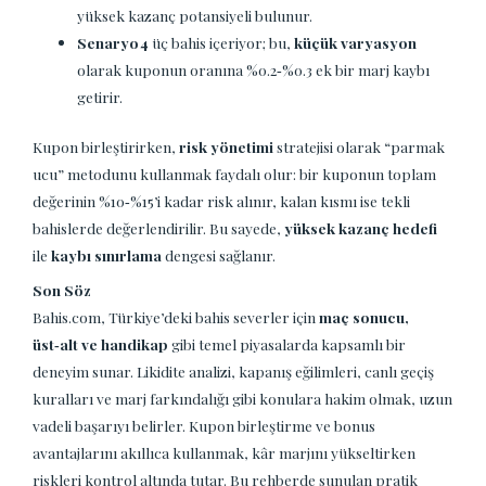
yüksek kazanç potansiyeli bulunur.
Senaryo 4
üç bahis içeriyor; bu,
küçük varyasyon
olarak kuponun oranına %0.2‑%0.3 ek bir marj kaybı
getirir.
Kupon birleştirirken,
risk yönetimi
stratejisi olarak “parmak
ucu” metodunu kullanmak faydalı olur: bir kuponun toplam
değerinin %10‑%15’i kadar risk alınır, kalan kısmı ise tekli
bahislerde değerlendirilir. Bu sayede,
yüksek kazanç hedefi
ile
kaybı sınırlama
dengesi sağlanır.
Son Söz
Bahis.com, Türkiye’deki bahis severler için
maç sonucu,
üst‑alt ve handikap
gibi temel piyasalarda kapsamlı bir
deneyim sunar. Likidite analizi, kapanış eğilimleri, canlı geçiş
kuralları ve marj farkındalığı gibi konulara hakim olmak, uzun
vadeli başarıyı belirler. Kupon birleştirme ve bonus
avantajlarını akıllıca kullanmak, kâr marjını yükseltirken
riskleri kontrol altında tutar. Bu rehberde sunulan pratik