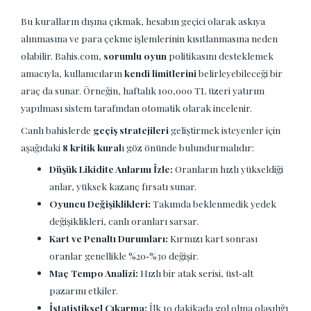
Bu kuralların dışına çıkmak, hesabın geçici olarak askıya
alınmasına ve para çekme işlemlerinin kısıtlanmasına neden
olabilir. Bahis.com,
sorumlu oyun
politikasını desteklemek
amacıyla, kullanıcıların
kendi limitlerini
belirleyebileceği bir
araç da sunar. Örneğin, haftalık 100,000 TL üzeri yatırım
yapılması sistem tarafından otomatik olarak incelenir.
Canlı bahislerde
geçiş stratejileri
geliştirmek isteyenler için
aşağıdaki
8 kritik kural
ı göz önünde bulundurmalıdır:
Düşük Likidite Anlarını İzle:
Oranların hızlı yükseldiği
anlar, yüksek kazanç fırsatı sunar.
Oyuncu Değişiklikleri:
Takımda beklenmedik yedek
değişiklikleri, canlı oranları sarsar.
Kart ve Penaltı Durumları:
Kırmızı kart sonrası
oranlar genellikle %20‑%30 değişir.
Maç Tempo Analizi:
Hızlı bir atak serisi, üst‑alt
pazarını etkiler.
İstatistiksel Çıkarma:
İlk 10 dakikada gol olma olasılığı