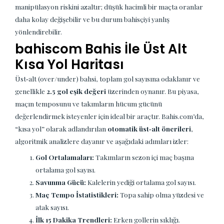
manipülasyon riskini azaltır; düşük hacimli bir maçta oranlar
daha kolay değişebilir ve bu durum bahisçiyi yanlış
yönlendirebilir.
bahiscom Bahis İle Üst Alt
Kısa Yol Haritası
Üst‑alt (over/under) bahsi, toplam gol sayısına odaklanır ve
genellikle
2.5 gol eşik değeri
üzerinden oynanır. Bu piyasa,
maçın temposunu ve takımların hücum gücünü
değerlendirmek isteyenler için ideal bir araçtır. Bahis.com’da,
“kısa yol” olarak adlandırılan
otomatik üst‑alt önerileri
,
algoritmik analizlere dayanır ve aşağıdaki adımları izler:
Gol Ortalamaları:
Takımların sezon içi maç başına
ortalama gol sayısı.
Savunma Gücü:
Kalelerin yediği ortalama gol sayısı.
Maç Tempo İstatistikleri:
Topa sahip olma yüzdesi ve
atak sayısı.
İlk 15 Dakika Trendleri:
Erken gollerin sıklığı.