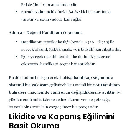
Bet365’de 3.05 oranı sunulabilir.
Burada
value odds
farkı, %1‑%2’lik bir marj farkı
yaratır ve uzun vadede kâr sağlar.
Adım 4 – Değerli Handikapı Onaylama
Handikapın teorik olasılığı (örnek: 1/3.10 = %32.3) ile
gerçek olasılık (taktik analiz ve istatistik) karşılaştırılır.
Eğer gerçek olasılık teorik olasılıktan %5 üzerine
çıkıyorsa, handikapı seçmek mantıklıdır.
Bu dört adımı birleştirerek, bahisçi
handikap seçiminde
sistemli bir yaklaşım
geliştirebilir. Önemli bir not:
Handikap
bahisleri, maç içinde canlı oran değişikliklerine açıktır
; bu
yüzden canlı bahis izleme ve hızlı karar verme yeteneği,
başarılı bir stratejinin vazgeçilmez bir parçasıdır.
Likidite ve Kapanış Eğilimini
Basit Okuma