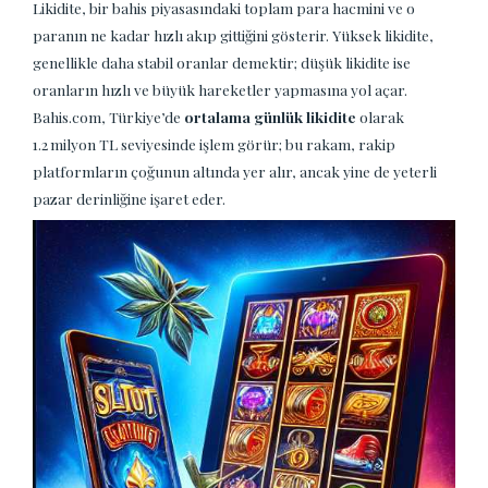
Likidite, bir bahis piyasasındaki toplam para hacmini ve o
paranın ne kadar hızlı akıp gittiğini gösterir. Yüksek likidite,
genellikle daha stabil oranlar demektir; düşük likidite ise
oranların hızlı ve büyük hareketler yapmasına yol açar.
Bahis.com, Türkiye’de
ortalama günlük likidite
olarak
1.2 milyon TL seviyesinde işlem görür; bu rakam, rakip
platformların çoğunun altında yer alır, ancak yine de yeterli
pazar derinliğine işaret eder.