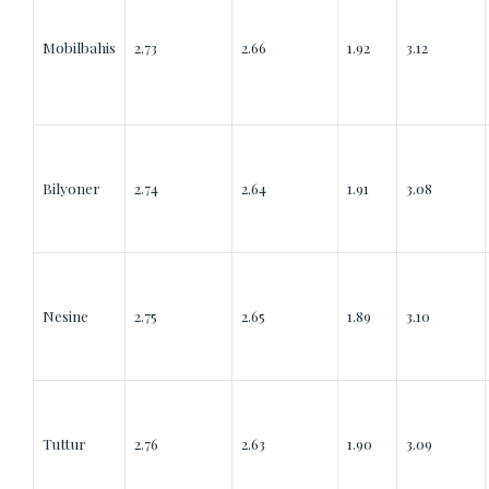
Mobilbahis
2.73
2.66
1.92
3.12
Bilyoner
2.74
2.64
1.91
3.08
Nesine
2.75
2.65
1.89
3.10
Tuttur
2.76
2.63
1.90
3.09