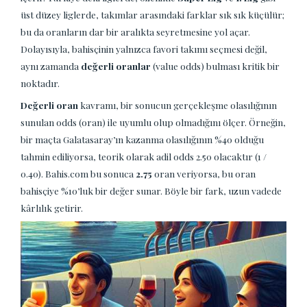
üst düzey liglerde, takımlar arasındaki farklar sık sık küçülür;
bu da oranların dar bir aralıkta seyretmesine yol açar.
Dolayısıyla, bahisçinin yalnızca favori takımı seçmesi değil,
aynı zamanda
değerli oranlar
(value odds) bulması kritik bir
noktadır.
Değerli oran
kavramı, bir sonucun gerçekleşme olasılığının
sunulan odds (oran) ile uyumlu olup olmadığını ölçer. Örneğin,
bir maçta Galatasaray’ın kazanma olasılığının %40 olduğu
tahmin ediliyorsa, teorik olarak adil odds 2.50 olacaktır (1 /
0.40). Bahis.com bu sonuca
2.75
oran veriyorsa, bu oran
bahisçiye %10’luk bir değer sunar. Böyle bir fark, uzun vadede
kârlılık getirir.