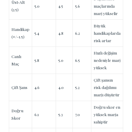
Üst‑Alt
5.0
4.5
5.6
maçlarında
(2.5)
marj yükselir
Büyük
Handikap
5.4
4.8
6.2
handikaplarda
(+/-1.5)
risk artar
Hızlı değişim
Canlı
5.8
5.0
6.5
nedeniyle marj
Maç
yüksek
Çift şansın
Çift Şans
4.6
4.0
5.2
risk dağılımı
marjı düşürür
Doğru skor en
Doğru
6.1
5.3
7.0
yüksek marja
Skor
sahiptir