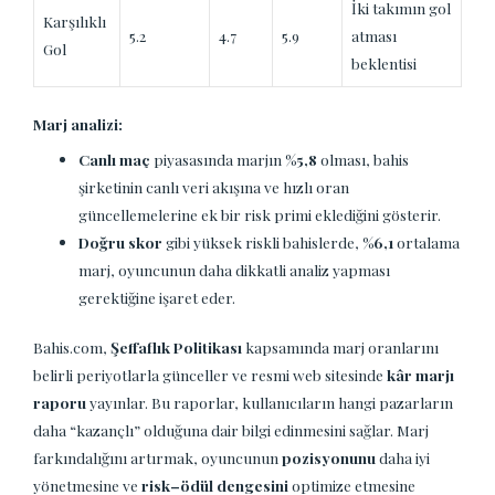
İki takımın gol
Karşılıklı
5.2
4.7
5.9
atması
Gol
beklentisi
Marj analizi:
Canlı maç
piyasasında marjın
%5,8
olması, bahis
şirketinin canlı veri akışına ve hızlı oran
güncellemelerine ek bir risk primi eklediğini gösterir.
Doğru skor
gibi yüksek riskli bahislerde,
%6,1
ortalama
marj, oyuncunun daha dikkatli analiz yapması
gerektiğine işaret eder.
Bahis.com,
Şeffaflık Politikası
kapsamında marj oranlarını
belirli periyotlarla günceller ve resmi web sitesinde
kâr marjı
raporu
yayınlar. Bu raporlar, kullanıcıların hangi pazarların
daha “kazançlı” olduğuna dair bilgi edinmesini sağlar. Marj
farkındalığını artırmak, oyuncunun
pozisyonunu
daha iyi
yönetmesine ve
risk–ödül dengesini
optimize etmesine