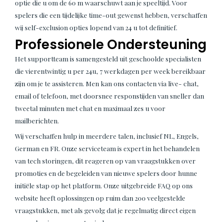
optie die u om de 60 m waarschuwt aan je speeltijd. Voor
spelers die een tijdelijke time-out gewenst hebben, verschaffen
wij self-exclusion opties lopend van 24 u tot definitief.
Professionele Ondersteuning
Het supportteam is samengesteld uit geschoolde specialisten
die vierentwintig u per 24u, 7 werkdagen per week bereikbaar
zijn om je te assisteren. Men kan ons contacten via live- chat,
email of telefoon, met doorsnee responstijden van sneller dan
tweetal minuten met chat en maximaal zes u voor
mailberichten.
Wij verschaffen hulp in meerdere talen, inclusief NL, Engels,
German en FR. Onze serviceteam is expert in het behandelen
van tech storingen, dit reageren op van vraagstukken over
promoties en de begeleiden van nieuwe spelers door hunne
initiële stap op het platform. Onze uitgebreide FAQ op ons
website heeft oplossingen op ruim dan 200 veelgestelde
vraagstukken, met als gevolg dat je regelmatig direct eigen