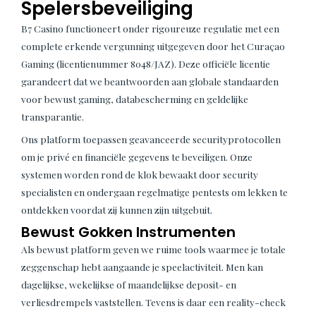
Spelersbeveiliging
B7 Casino functioneert onder rigoureuze regulatie met een
complete erkende vergunning uitgegeven door het Curaçao
Gaming (licentienummer 8048/JAZ). Deze officiële licentie
garandeert dat we beantwoorden aan globale standaarden
voor bewust gaming, databescherming en geldelijke
transparantie.
Ons platform toepassen geavanceerde securityprotocollen
om je privé en financiële gegevens te beveiligen. Onze
systemen worden rond de klok bewaakt door security
specialisten en ondergaan regelmatige pentests om lekken te
ontdekken voordat zij kunnen zijn uitgebuit.
Bewust Gokken Instrumenten
Als bewust platform geven we ruime tools waarmee je totale
zeggenschap hebt aangaande je speelactiviteit. Men kan
dagelijkse, wekelijkse of maandelijkse deposit- en
verliesdrempels vaststellen. Tevens is daar een reality-check