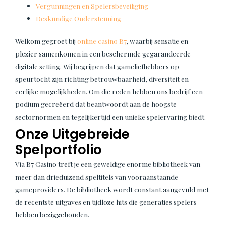
Vergunningen en Spelersbeveiliging
Deskundige Ondersteuning
Welkom gegroet bij
online casino B7
, waarbij sensatie en
plezier samenkomen in een beschermde gegarandeerde
digitale setting. Wij begrijpen dat gameliefhebbers op
speurtocht zijn richting betrouwbaarheid, diversiteit en
eerlijke mogelijkheden. Om die reden hebben ons bedrijf een
podium gecreëerd dat beantwoordt aan de hoogste
sectornormen en tegelijkertijd een unieke spelervaring biedt.
Onze Uitgebreide
Spelportfolio
Via B7 Casino treft je een geweldige enorme bibliotheek van
meer dan drieduizend speltitels van vooraanstaande
gameproviders. De bibliotheek wordt constant aangevuld met
de recentste uitgaves en tijdloze hits die generaties spelers
hebben beziggehouden.