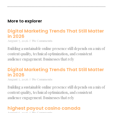
More to explorer
Digital Marketing Trends That Still Matter
in 2026
August 7, 2026
No Comments
Building a sustainable online presence still depends on a mix of
content quality, technical optimization, and consistent
audience engagement. Businesses that rely
Digital Marketing Trends That Still Matter
in 2026
August 7, 2026
No Comments
Building a sustainable online presence still depends on a mix of
content quality, technical optimization, and consistent
audience engagement. Businesses that rely
highest payout casino canada
August 6, 2026
No Comments