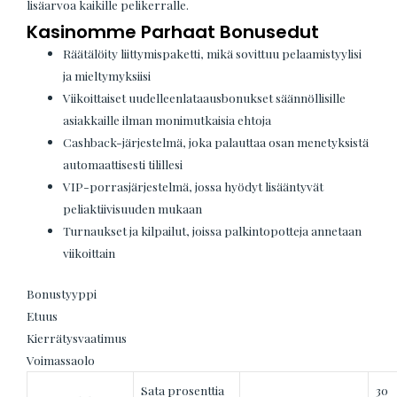
lisäarvoa kaikille pelikerralle.
Kasinomme Parhaat Bonusedut
Räätälöity liittymispaketti, mikä sovittuu pelaamistyylisi
ja mieltymyksiisi
Viikoittaiset uudelleenlataausbonukset säännöllisille
asiakkaille ilman monimutkaisia ehtoja
Cashback-järjestelmä, joka palauttaa osan menetyksistä
automaattisesti tilillesi
VIP-porrasjärjestelmä, jossa hyödyt lisääntyvät
peliaktiivisuuden mukaan
Turnaukset ja kilpailut, joissa palkintopotteja annetaan
viikoittain
Bonustyyppi
Etuus
Kierrätysvaatimus
Voimassaolo
Sata prosenttia
30