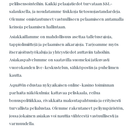
pelilisensointeihin. Kaikki pelaajatiedot turvataan SSL-
salauksella, ja noudatamme tiukkoja tietosuojastandardeja.
Olemme omistautuneet vastuulliseen pelaamiseen antamalla
keinoja pelaamisen hallintaan.
Asiakkaillamme on mahdollisuus asettaa talletusrajoja,
tappiolimiittejä ja pelaamisen aikarajoja. Tarjoamme myös
itserajoitustyökaluja ja yhteystiedot auttaviin tahoihin.
Asiakaspalvelumme on saatavilla suomeksi jatkuvasti
vuorokauden live-keskustelun, sähköpostin ja puhelimen
kautta.
AquaWin edustaa nykyaikaisen online-kasino toiminnan
parhaita näkökulmia: kattavaa peliskaala, reilua
bonuspolitiikkaa, rivakkaita maksutapahtumia ja erityisesti
turvallista pelialustaa. Olemme rakentaneet peliympäristön,
jossa jokainen asiakas voi nauttia viihteestä vastuullisesti ja
varmuudella.