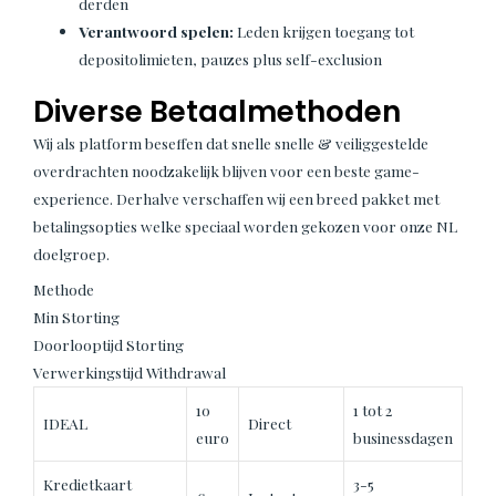
derden
Verantwoord spelen:
Leden krijgen toegang tot
depositolimieten, pauzes plus self-exclusion
Diverse Betaalmethoden
Wij als platform beseffen dat snelle snelle & veiliggestelde
overdrachten noodzakelijk blijven voor een beste game-
experience. Derhalve verschaffen wij een breed pakket met
betalingsopties welke speciaal worden gekozen voor onze NL
doelgroep.
Methode
Min Storting
Doorlooptijd Storting
Verwerkingstijd Withdrawal
10
1 tot 2
IDEAL
Direct
euro
businessdagen
Kredietkaart
3-5