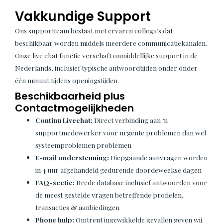
Vakkundige Support
Ons supportteam bestaat met ervaren collega’s dat
beschikbaar worden middels meerdere communicatiekanalen.
Onze live chat functie verschaft onmiddellijke support in de
Nederlands, inclusief typische antwoordtijden onder onder
één minuut tijdens openingstijden.
Beschikbaarheid plus
Contactmogelijkheden
Continu Livechat:
Direct verbinding aan ‘n
supportmedewerker voor urgente problemen dan wel
systeemproblemen problemen
E-mail ondersteuning:
Diepgaande aanvragen worden
in 4 uur afgehandeld gedurende doordeweekse dagen
FAQ-sectie:
Brede database inclusief antwoorden voor
de meest gestelde vragen betreffende profielen,
transacties & aanbiedingen
Phone hulp:
Omtrent ingewikkelde gevallen geven wij