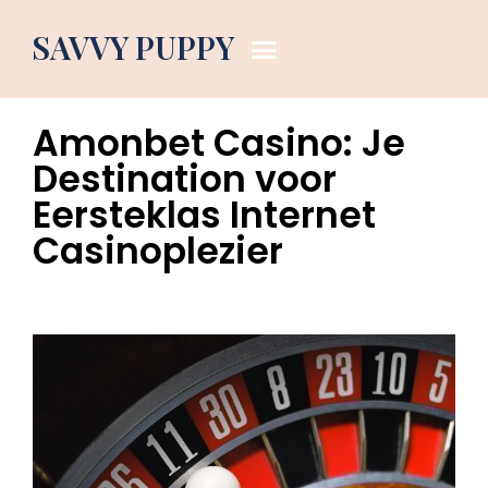
Dog Blog
SAVVY PUPPY
June 5, 2026
6:43 am
Amonbet Casino: Je
Destination voor
Eersteklas Internet
Casinoplezier