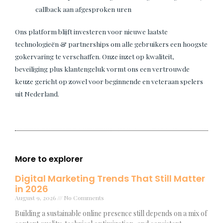
callback aan afgesproken uren
Ons platform blijft investeren voor nieuwe laatste
technologieën & partnerships om alle gebruikers een hoogste
gokervaring te verschaffen. Onze inzet op kwaliteit,
beveiliging plus klantengeluk vormt ons een vertrouwde
keuze gericht op zowel voor beginnende en veteraan spelers
uit Nederland.
More to explorer
Digital Marketing Trends That Still Matter
in 2026
August 9, 2026
No Comments
Building a sustainable online presence still depends on a mix of