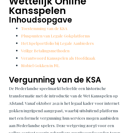
Wettelijk Online
Kansspelen
Inhoudsopgave
Toestemming van de KSA
Pluspunten van Legale Gokplatforms
Het Spelportfolio bij Legale Aanbieders
Veilige Betalingsmethoden
Verantwoord Kansspelen als Hoofdzaak
Mobiel Gokken in NL
Vergunning van de KSA
De Nederlandse speelmarkt beleefde een historische
transformatie met de introductie van de Wet Kansspelen op
Afstand. Vanaf oktober 2021 is het legaal kader voor internet
gokken ingrijpend aangepast, waarbij uitsluitend platforms
met een formele vergunning hun services mogen aanbieden
aan Nederlandse spelers. Deze wetgeving zorgt voor een
veilige context waarin gebruikers gevrijwaard worden tegen