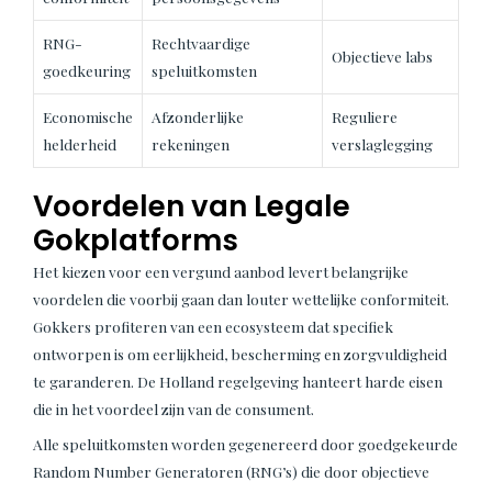
RNG-
Rechtvaardige
Objectieve labs
goedkeuring
speluitkomsten
Economische
Afzonderlijke
Reguliere
helderheid
rekeningen
verslaglegging
Voordelen van Legale
Gokplatforms
Het kiezen voor een vergund aanbod levert belangrijke
voordelen die voorbij gaan dan louter wettelijke conformiteit.
Gokkers profiteren van een ecosysteem dat specifiek
ontworpen is om eerlijkheid, bescherming en zorgvuldigheid
te garanderen. De Holland regelgeving hanteert harde eisen
die in het voordeel zijn van de consument.
Alle speluitkomsten worden gegenereerd door goedgekeurde
Random Number Generatoren (RNG’s) die door objectieve