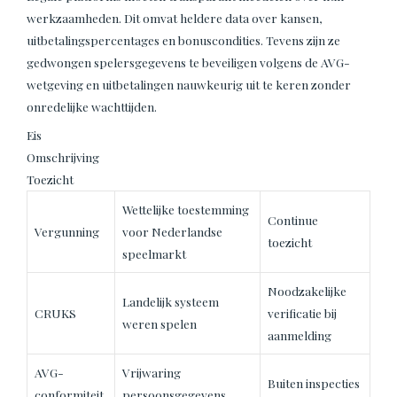
werkzaamheden. Dit omvat heldere data over kansen,
uitbetalingspercentages en bonuscondities. Tevens zijn ze
gedwongen spelersgegevens te beveiligen volgens de AVG-
wetgeving en uitbetalingen nauwkeurig uit te keren zonder
onredelijke wachttijden.
Eis
Omschrijving
Toezicht
Wettelijke toestemming
Continue
Vergunning
voor Nederlandse
toezicht
speelmarkt
Noodzakelijke
Landelijk systeem
CRUKS
verificatie bij
weren spelen
aanmelding
AVG-
Vrijwaring
Buiten inspecties
conformiteit
persoonsgegevens