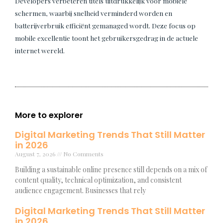
Developers verbeteren titels uitdrukkelijk voor mobiele
schermen, waarbij snelheid verminderd worden en
batterijverbruik efficiënt gemanaged wordt. Deze focus op
mobile excellentie toont het gebruikersgedrag in de actuele
internet wereld.
More to explorer
Digital Marketing Trends That Still Matter
in 2026
August 7, 2026
No Comments
Building a sustainable online presence still depends on a mix of
content quality, technical optimization, and consistent
audience engagement. Businesses that rely
Digital Marketing Trends That Still Matter
in 2026