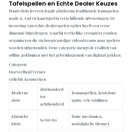
Tafelspellen en Echte Dealer Keuzes
Naast slots leveren legale platforms traditionele kansspelen
zoals 21, rad en kaartspel in verschillende uitvoeringen. De
invoering van echte dealerspelen opties heeft een verse
dimensie bijgedragen, waarbij werkelijke croupiers ronden
organiseren die via hoogwaardige videostreams naar spelers
worden uitgezonden. Deze categorie mengt de realiteit van
offline gokhuizen met het gebruiksgemak van digitaal gokken.
Categorie
Hoeveelheid Versies
Geliefde Kenmerken
driehonderd
Moderne
Bonusspellen, kosteloze
tot
slots
spins, vele winlijnen
achthonderd
Klassieke
Basic mechanica,
50 tot 150
Slots
nostalgische thema’s