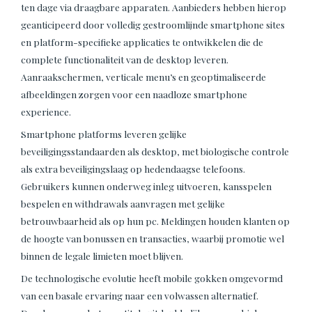
ten dage via draagbare apparaten. Aanbieders hebben hierop
geanticipeerd door volledig gestroomlijnde smartphone sites
en platform-specifieke applicaties te ontwikkelen die de
complete functionaliteit van de desktop leveren.
Aanraakschermen, verticale menu’s en geoptimaliseerde
afbeeldingen zorgen voor een naadloze smartphone
experience.
Smartphone platforms leveren gelijke
beveiligingsstandaarden als desktop, met biologische controle
als extra beveiligingslaag op hedendaagse telefoons.
Gebruikers kunnen onderweg inleg uitvoeren, kansspelen
bespelen en withdrawals aanvragen met gelijke
betrouwbaarheid als op hun pc. Meldingen houden klanten op
de hoogte van bonussen en transacties, waarbij promotie wel
binnen de legale limieten moet blijven.
De technologische evolutie heeft mobile gokken omgevormd
van een basale ervaring naar een volwassen alternatief.