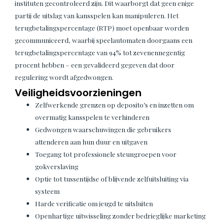
instituten gecontroleerd zijn. Dit waarborgt dat geen enige
partij de uitslag van kansspelen kan manipuleren. Het
terugbetalingspercentage (RTP) moet openbaar worden
gecommuniceerd, waarbij speelautomaten doorgaans een
terugbetalingspercentage van 94% tot zevenennegentig
procent hebben – een gevalideerd gegeven dat door
regulering wordt afgedwongen.
Veiligheidsvoorzieningen
Zelfwerkende grenzen op deposito’s en inzetten om
overmatig kansspelen te verhinderen
Gedwongen waarschuwingen die gebruikers
attenderen aan hun duur en uitgaven
Toegang tot professionele steungroepen voor
gokverslaving
Optie tot tussentijdse of blijvende zelfuitsluiting via
systeem
Harde verificatie om jeugd te uitsluiten
Openhartige uitwisseling zonder bedrieglijke marketing