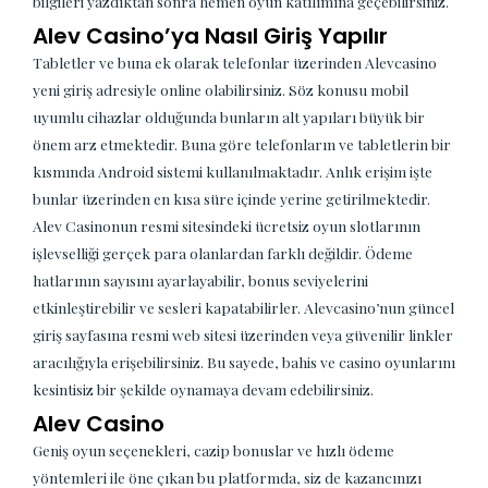
bilgileri yazdıktan sonra hemen oyun katılımına geçebilirsiniz.
Alev Casino’ya Nasıl Giriş Yapılır
Tabletler ve buna ek olarak telefonlar üzerinden Alevcasino
yeni giriş adresiyle online olabilirsiniz. Söz konusu mobil
uyumlu cihazlar olduğunda bunların alt yapıları büyük bir
önem arz etmektedir. Buna göre telefonların ve tabletlerin bir
kısmında Android sistemi kullanılmaktadır. Anlık erişim işte
bunlar üzerinden en kısa süre içinde yerine getirilmektedir.
Alev Casinonun resmi sitesindeki ücretsiz oyun slotlarının
işlevselliği gerçek para olanlardan farklı değildir. Ödeme
hatlarının sayısını ayarlayabilir, bonus seviyelerini
etkinleştirebilir ve sesleri kapatabilirler. Alevcasino’nun güncel
giriş sayfasına resmi web sitesi üzerinden veya güvenilir linkler
aracılığıyla erişebilirsiniz. Bu sayede, bahis ve casino oyunlarını
kesintisiz bir şekilde oynamaya devam edebilirsiniz.
Alev Casino
Geniş oyun seçenekleri, cazip bonuslar ve hızlı ödeme
yöntemleri ile öne çıkan bu platformda, siz de kazancınızı