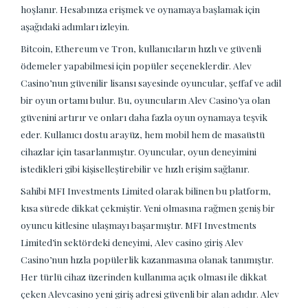
hoşlanır. Hesabınıza erişmek ve oynamaya başlamak için
aşağıdaki adımları izleyin.
Bitcoin, Ethereum ve Tron, kullanıcıların hızlı ve güvenli
ödemeler yapabilmesi için popüler seçeneklerdir. Alev
Casino’nun güvenilir lisansı sayesinde oyuncular, şeffaf ve adil
bir oyun ortamı bulur. Bu, oyuncuların Alev Casino’ya olan
güvenini artırır ve onları daha fazla oyun oynamaya teşvik
eder. Kullanıcı dostu arayüz, hem mobil hem de masaüstü
cihazlar için tasarlanmıştır. Oyuncular, oyun deneyimini
istedikleri gibi kişiselleştirebilir ve hızlı erişim sağlanır.
Sahibi MFI Investments Limited olarak bilinen bu platform,
kısa sürede dikkat çekmiştir. Yeni olmasına rağmen geniş bir
oyuncu kitlesine ulaşmayı başarmıştır. MFI Investments
Limited’in sektördeki deneyimi, Alev casino giriş Alev
Casino’nun hızla popülerlik kazanmasına olanak tanımıştır.
Her türlü cihaz üzerinden kullanıma açık olması ile dikkat
çeken Alevcasino yeni giriş adresi güvenli bir alan adıdır. Alev