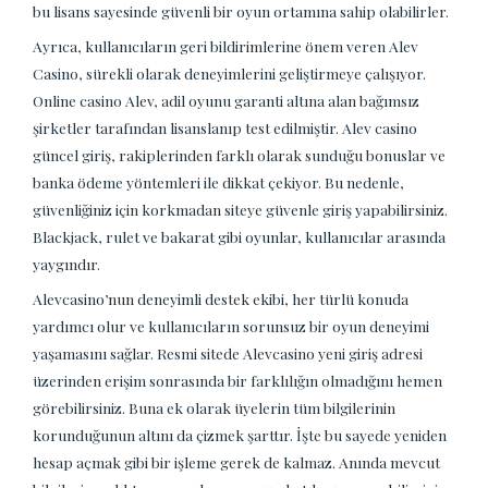
bu lisans sayesinde güvenli bir oyun ortamına sahip olabilirler.
Ayrıca, kullanıcıların geri bildirimlerine önem veren Alev
Casino, sürekli olarak deneyimlerini geliştirmeye çalışıyor.
Online casino Alev, adil oyunu garanti altına alan bağımsız
şirketler tarafından lisanslanıp test edilmiştir. Alev casino
güncel giriş, rakiplerinden farklı olarak sunduğu bonuslar ve
banka ödeme yöntemleri ile dikkat çekiyor. Bu nedenle,
güvenliğiniz için korkmadan siteye güvenle giriş yapabilirsiniz.
Blackjack, rulet ve bakarat gibi oyunlar, kullanıcılar arasında
yaygındır.
Alevcasino’nun deneyimli destek ekibi, her türlü konuda
yardımcı olur ve kullanıcıların sorunsuz bir oyun deneyimi
yaşamasını sağlar. Resmi sitede Alevcasino yeni giriş adresi
üzerinden erişim sonrasında bir farklılığın olmadığını hemen
görebilirsiniz. Buna ek olarak üyelerin tüm bilgilerinin
korunduğunun altını da çizmek şarttır. İşte bu sayede yeniden
hesap açmak gibi bir işleme gerek de kalmaz. Anında mevcut