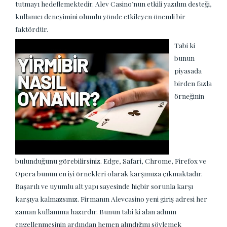
tutmayı hedeflemektedir. Alev Casino’nun etkili yazılım desteği,
kullanıcı deneyimini olumlu yönde etkileyen önemli bir
faktördür.
Tabi ki
bunun
piyasada
birden fazla
örneğinin
bulunduğunu görebilirsiniz. Edge, Safari, Chrome, Firefox ve
Opera bunun en iyi örnekleri olarak karşımıza çıkmaktadır.
Başarılı ve uyumlu alt yapı sayesinde hiçbir sorunla karşı
karşıya kalmazsınız. Firmanın Alevcasino yeni giriş adresi her
zaman kullanıma hazırdır. Bunun tabi ki alan adının
engellenmesinin ardından hemen alındığını söylemek