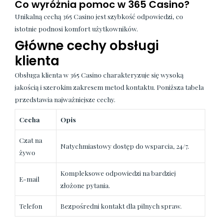
Co wyróżnia pomoc w 365 Casino?
Unikalną cechą 365 Casino jest szybkość odpowiedzi, co
istotnie podnosi komfort użytkowników.
Główne cechy obsługi
klienta
Obsługa klienta w 365 Casino charakteryzuje się wysoką
jakością i szerokim zakresem metod kontaktu. Poniższa tabela
przedstawia najważniejsze cechy.
Cecha
Opis
Czat na
Natychmiastowy dostęp do wsparcia, 24/7.
żywo
Kompleksowe odpowiedzi na bardziej
E-mail
złożone pytania.
Telefon
Bezpośredni kontakt dla pilnych spraw.