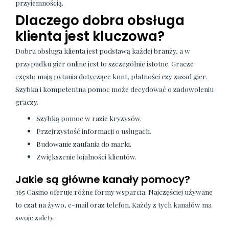
przyjemnością.
Dlaczego dobra obsługa
klienta jest kluczowa?
Dobra obsługa klienta jest podstawą każdej branży, a w
przypadku gier online jest to szczególnie istotne. Gracze
często mają pytania dotyczące kont, płatności czy zasad gier.
Szybka i kompetentna pomoc może decydować o zadowoleniu
graczy.
Szybką pomoc w razie kryzysów.
Przejrzystość informacji o usługach.
Budowanie zaufania do marki.
Zwiększenie lojalności klientów.
Jakie są główne kanały pomocy?
365 Casino oferuje różne formy wsparcia. Najczęściej używane
to czat na żywo, e-mail oraz telefon. Każdy z tych kanałów ma
swoje zalety.