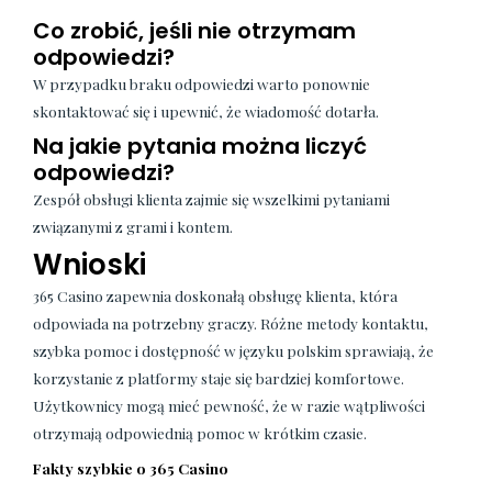
Co zrobić, jeśli nie otrzymam
odpowiedzi?
W przypadku braku odpowiedzi warto ponownie
skontaktować się i upewnić, że wiadomość dotarła.
Na jakie pytania można liczyć
odpowiedzi?
Zespół obsługi klienta zajmie się wszelkimi pytaniami
związanymi z grami i kontem.
Wnioski
365 Casino zapewnia doskonałą obsługę klienta, która
odpowiada na potrzebny graczy. Różne metody kontaktu,
szybka pomoc i dostępność w języku polskim sprawiają, że
korzystanie z platformy staje się bardziej komfortowe.
Użytkownicy mogą mieć pewność, że w razie wątpliwości
otrzymają odpowiednią pomoc w krótkim czasie.
Fakty szybkie o 365 Casino