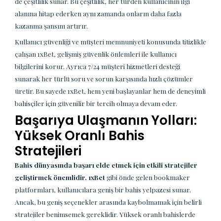
de çeşitlilik sunar. Bu çeşitlilik, her türden kullanıcının ilgi
alanına hitap ederken aynı zamanda onların daha fazla
kazanma şansını artırır.
Kullanıcı güvenliği ve müşteri memnuniyeti konusunda titizlikle
çalışan 1xBet, gelişmiş güvenlik önlemleri ile kullanıcı
bilgilerini korur. Ayrıca 7/24 müşteri hizmetleri desteği
sunarak her türlü soru ve sorun karşısında hızlı çözümler
üretir. Bu sayede 1xBet, hem yeni başlayanlar hem de deneyimli
bahisçiler için güvenilir bir tercih olmaya devam eder.
Başarıya Ulaşmanın Yolları:
Yüksek Oranlı Bahis
Stratejileri
Bahis dünyasında başarı elde etmek için etkili stratejiler
geliştirmek önemlidir.
1xBet
gibi önde gelen bookmaker
platformları, kullanıcılara geniş bir bahis yelpazesi sunar.
Ancak, bu geniş seçenekler arasında kaybolmamak için belirli
stratejiler benimsemek gereklidir. Yüksek oranlı bahislerde