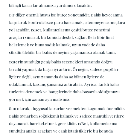
bilinçli kararlar almanıza yardımcı olacaktır.
Bir diğer önemli husus ise bütçe yönetimidir. Bahis heyecanına
kapılarak kontrolsüzce para harcamak, istenmeyen sonuçlara
yol açabilir.
1xBet
, kullanıcılarına çeşitli bütçe yönetimi
araçları sunarak bu konuda destek sağlar. Belirli bir limit
belirlemek ve buna sadık kalmak, uzun vadede daha
sürdürülebilir bir bahis deneyimi yaşamanıza olanak tanır.
1xBet
‘in sunduğu geniş bahis seçenekleri arasında doğru
tercihi yapmak da başarıyı artırır. Örneğin, sadece popüler
liglere değil, aynı zamanda daha az bilinen liglere de
odaklanmak kazanç şansınızı artırabilir. Ayrıca, farklı bahis
türlerini denemek ve hangilerinde daha başarılı olduğunuzu
görmek için zaman ayırmalısınız.
Son olarak, duygusal kararlar vermekten kaçınmak önemlidir.
Bahis oynarken soğukkanlı kalmak ve sadece mantıklı verilere
dayanarak hareket etmek gereklidir.
1xBet
, kullanıcılarına
sunduğu analiz araçları ve canlı istatistiklerle bu konuda