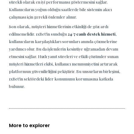
sürekli olarak en iyi performansı göstermesini sağlar.
Kullanıcıların yoğun olduğu saatlerde bile sistemin akıcı
çalışması için gerekli önlemler alınır.
Son olarak, müşteri hizmetlerinin etkinliği de göz ardı
edilmemelidir. 1xBet’in sunduğu
24/7 canlı destek hizmeti
,
kullanıcıların karşılaştıkları sorunları anında çözmelerine
yardımcı olur. Bu da işlemlerin kesintiye uğramadan devam
etmesini sağlar. Hızlı yanıt süreleri ve etkili çözümler sunan
müşteri hizmetleri ekibi, kullanıcı memnuniyetini artırarak
platformun güvenilirliğini pekiştirir. Bu unsurların birleşimi,
1xBet’in sektördeki lider konumunu korumasına katkıda
bulunur.
More to explorer