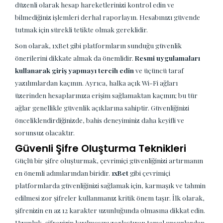
düzenli olarak hesap hareketlerinizi kontrol edin ve
bilmediğiniz işlemleri derhal raporlayın. Hesabınızı güvende
tutmak için sürekli tetikte olmak gereklidir.
Son olarak, 1xBet gibi platformların sunduğu güvenlik
önerilerini dikkate almak da önemlidir.
Resmi uygulamaları
kullanarak giriş yapmayı tercih edin
ve üçüncü taraf
yazılımlardan kaçının. Ayrıca, halka açık Wi-Fi ağları
üzerinden hesaplarınıza erişim sağlamaktan kaçının; bu tür
ağlar genellikle güvenlik açıklarına sahiptir. Güvenliğinizi
önceliklendirdiğinizde, bahis deneyiminiz daha keyifli ve
sorunsuz olacaktır.
Güvenli Şifre Oluşturma Teknikleri
Güçlü bir şifre oluşturmak, çevrimiçi güvenliğinizi artırmanın
en önemli adımlarından biridir.
1xBet
gibi çevrimiçi
platformlarda güvenliğinizi sağlamak için, karmaşık ve tahmin
edilmesi zor şifreler kullanmanız kritik önem taşır. İlk olarak,
şifrenizin en az 12 karakter uzunluğunda olmasına dikkat edin.
Uzunluk, şifrenizin kırılmasını zorlaştıran temel unsurlardan