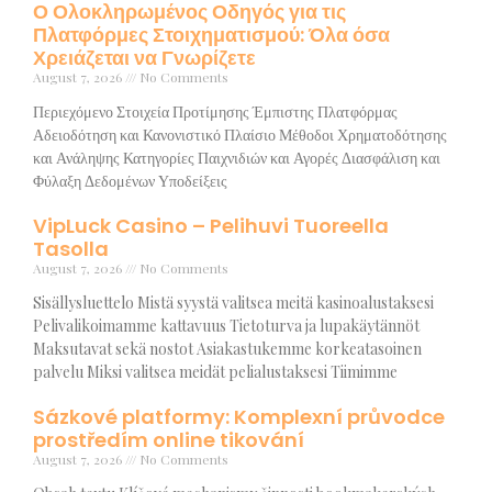
Ο Ολοκληρωμένος Οδηγός για τις
Πλατφόρμες Στοιχηματισμού: Όλα όσα
Χρειάζεται να Γνωρίζετε
August 7, 2026
No Comments
Περιεχόμενο Στοιχεία Προτίμησης Έμπιστης Πλατφόρμας
Αδειοδότηση και Κανονιστικό Πλαίσιο Μέθοδοι Χρηματοδότησης
και Ανάληψης Κατηγορίες Παιχνιδιών και Αγορές Διασφάλιση και
Φύλαξη Δεδομένων Υποδείξεις
VipLuck Casino – Pelihuvi Tuoreella
Tasolla
August 7, 2026
No Comments
Sisällysluettelo Mistä syystä valitsea meitä kasinoalustaksesi
Pelivalikoimamme kattavuus Tietoturva ja lupakäytännöt
Maksutavat sekä nostot Asiakastukemme korkeatasoinen
palvelu Miksi valitsea meidät pelialustaksesi Tiimimme
Sázkové platformy: Komplexní průvodce
prostředím online tikování
August 7, 2026
No Comments