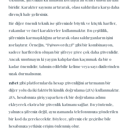
biridir. Karakter sayısını artırarak, olası saldırılara karşı daha
dirençli hale gelirsiniz.
Bir diğer önemli teknik ise şifrenizde büyük ve küçük harfler,
rakamlar ve özel karakterler kullanmaktır. Bu çeşitlilik,
şifrenizin karmaşıklığını artırarak olası saldırganların işini
zorlaştırır. Örneğin, “P@ssw0rd123!” gibi bir kombinasyon,
sadece harflerden oluşan bir şifreye göre çok daha güvenlidir.
Ancak unutmayın ki yaygın kalıplardan kaçınmak da bir o
kadar önemlidir; tahmin edilebilir kelime veya sayı dizilerinden
uzak durmalısınız.
1xBet
gibi platformlarda hesap güvenliğini artırmanın bir
diğer yolu da iki faktörlü kimlik doğrulama (2FA) kullanmaktır.
2FA, hesabınıza giriş yaparken ek bir doğrulama adımı
ekleyerek ekstra bir güvenlik katmanı sağlar. Bu yöntemle,
yalnızca şifreniz değil, aynı zamanda telefonunuza gönderilen
bir kod da gerekecektir. Böylece, şifreniz ele geçirilse bile
hesabınıza yetkisiz erişim önlenmiş olur.