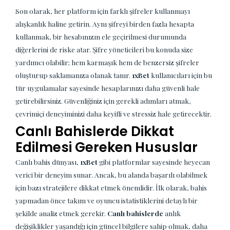
Son olarak, her platform için farklı şifreler kullanmayı
alışkanlık haline getirin. Aynı şifreyi birden fazla hesapta
kullanmak, bir hesabınızın ele geçirilmesi durumunda
diğerlerini de riske atar. Şifre yöneticileri bu konuda size
yardımcı olabilir; hem karmaşık hem de benzersiz şifreler
oluşturup saklamanıza olanak tanır.
1xBet
kullanıcıları için bu
tür uygulamalar sayesinde hesaplarınızı daha güvenli hale
getirebilirsiniz. Güvenliğiniz için gerekli adımları atmak,
çevrimiçi deneyiminizi daha keyifli ve stressiz hale getirecektir.
Canlı Bahislerde Dikkat
Edilmesi Gereken Hususlar
Canlı bahis dünyası,
1xBet
gibi platformlar sayesinde heyecan
verici bir deneyim sunar. Ancak, bu alanda başarılı olabilmek
için bazı stratejilere dikkat etmek önemlidir. İlk olarak, bahis
yapmadan önce takım ve oyuncu istatistiklerini detaylı bir
şekilde analiz etmek gerekir.
Canlı bahislerde
anlık
değişiklikler yaşandığı için güncel bilgilere sahip olmak, daha