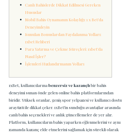
Canlı Bahislerde Dikkat Edilmesi Gereken
Hususlar
Mobil Bahis Oynamanın Kolaylığı: 1 x Bet’da
Deneyimleyin
Sunulan Bonuslardan Faydalanma Yolları:
1xbet Rehberi
Para Yatırma ve Çekme Süreçleri: 1xbet’da
Nasıl İşler?
İşlemleri Hızlandırmanın Yolları
1xBet, kullanıcılarına
benzersiz ve kazançlı
bir bahis
deneyimi sunan önde gelen online bahis platformlarından
biridir. Yüksek oranlar, geniş spor yelpazesi ve kullanıcı dostu
arayüzü ile dikkat çeker. 1xBet’in sunduğu avantajlar arasında
canlı bahis seçenekleri ve anlık güncellemeler de yer alır.
Platform, kullanıcıların bahis yaparken eğlenmelerini ve aynı
zamanda kazanç elde etmelerini sağlamak için sürekli olarak