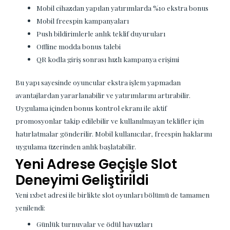
Mobil cihazdan yapılan yatırımlarda %10 ekstra bonus
Mobil freespin kampanyaları
Push bildirimlerle anlık teklif duyuruları
Offline modda bonus talebi
QR kodla giriş sonrası hızlı kampanya erişimi
Bu yapı sayesinde oyuncular ekstra işlem yapmadan
avantajlardan yararlanabilir ve yatırımlarını artırabilir.
Uygulama içinden bonus kontrol ekranı ile aktif
promosyonlar takip edilebilir ve kullanılmayan teklifler için
hatırlatmalar gönderilir. Mobil kullanıcılar, freespin haklarını
uygulama üzerinden anlık başlatabilir.
Yeni Adrese Geçişle Slot
Deneyimi Geliştirildi
Yeni 1xbet adresi ile birlikte slot oyunları bölümü de tamamen
yenilendi:
Günlük turnuvalar ve ödül havuzları