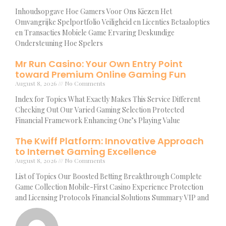
Inhoudsopgave Hoe Gamers Voor Ons Kiezen Het
Omvangrijke Spelportfolio Veiligheid en Licenties Betaalopties
en Transacties Mobiele Game Ervaring Deskundige
Ondersteuning Hoe Spelers
Mr Run Casino: Your Own Entry Point
toward Premium Online Gaming Fun
August 8, 2026
No Comments
Index for Topics What Exactly Makes This Service Different
Checking Out Our Varied Gaming Selection Protected
Financial Framework Enhancing One’s Playing Value
The Kwiff Platform: Innovative Approach
to Internet Gaming Excellence
August 8, 2026
No Comments
List of Topics Our Boosted Betting Breakthrough Complete
Game Collection Mobile-First Casino Experience Protection
and Licensing Protocols Financial Solutions Summary VIP and