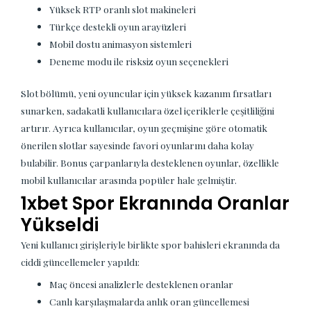
Yüksek RTP oranlı slot makineleri
Türkçe destekli oyun arayüzleri
Mobil dostu animasyon sistemleri
Deneme modu ile risksiz oyun seçenekleri
Slot bölümü, yeni oyuncular için yüksek kazanım fırsatları
sunarken, sadakatli kullanıcılara özel içeriklerle çeşitliliğini
artırır. Ayrıca kullanıcılar, oyun geçmişine göre otomatik
önerilen slotlar sayesinde favori oyunlarını daha kolay
bulabilir. Bonus çarpanlarıyla desteklenen oyunlar, özellikle
mobil kullanıcılar arasında popüler hale gelmiştir.
1xbet Spor Ekranında Oranlar
Yükseldi
Yeni kullanıcı girişleriyle birlikte spor bahisleri ekranında da
ciddi güncellemeler yapıldı:
Maç öncesi analizlerle desteklenen oranlar
Canlı karşılaşmalarda anlık oran güncellemesi