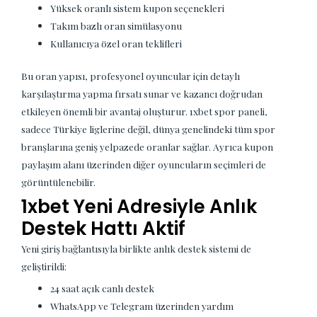
Yüksek oranlı sistem kupon seçenekleri
Takım bazlı oran simülasyonu
Kullanıcıya özel oran teklifleri
Bu oran yapısı, profesyonel oyuncular için detaylı
karşılaştırma yapma fırsatı sunar ve kazancı doğrudan
etkileyen önemli bir avantaj oluşturur. 1xbet spor paneli,
sadece Türkiye liglerine değil, dünya genelindeki tüm spor
branşlarına geniş yelpazede oranlar sağlar. Ayrıca kupon
paylaşım alanı üzerinden diğer oyuncuların seçimleri de
görüntülenebilir.
1xbet Yeni Adresiyle Anlık
Destek Hattı Aktif
Yeni giriş bağlantısıyla birlikte anlık destek sistemi de
geliştirildi:
24 saat açık canlı destek
WhatsApp ve Telegram üzerinden yardım