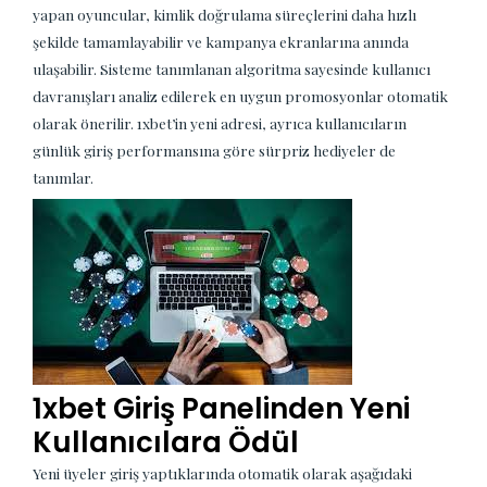
yapan oyuncular, kimlik doğrulama süreçlerini daha hızlı
şekilde tamamlayabilir ve kampanya ekranlarına anında
ulaşabilir. Sisteme tanımlanan algoritma sayesinde kullanıcı
davranışları analiz edilerek en uygun promosyonlar otomatik
olarak önerilir. 1xbet’in yeni adresi, ayrıca kullanıcıların
günlük giriş performansına göre sürpriz hediyeler de
tanımlar.
1xbet Giriş Panelinden Yeni
Kullanıcılara Ödül
Yeni üyeler giriş yaptıklarında otomatik olarak aşağıdaki