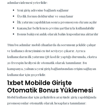
adımları izlemesi yeterlidir:
Yeni giriş adresine bağlantı sağlanır
Üyelik formu doldurulur ve onaylanır
İlk yatırım yapıldıktan sonra promosyon ekranı açılır
Kazançlar belirlenen çevrim şartlarıyla kullanılabilir
Bonus bakiyesi anlık olarak bahis kuponlarına aktarılır
Tüm bu adımlar mobil cihazlarda da sorunsuz şekilde çalışır
ve kullanıcı deneyimini en üst seviyeye çıkarır. Ayrıca
kullanıcıların ilk yatırımı QR kod ile yaptığı durumda, ekstra
20 freespin hediyesi de otomatik olarak tanımlanır. Bu
kampanya, yalnızca yeni giriş bağlantısından erişim sağlayan
kullanıcılar için geçerlidir.
1xbet Mobilde Girişte
Otomatik Bonus Yüklemesi
Mobil kullanıcılar için geliştirilen arayüzde giriş yapıldığında
promosyonlar otomatik olarak hesaplara tanımlanır: