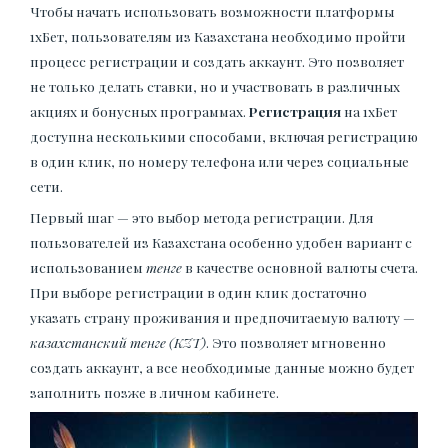
Чтобы начать использовать возможности платформы
1хБет, пользователям из Казахстана необходимо пройти
процесс регистрации и создать аккаунт. Это позволяет
не только делать ставки, но и участвовать в различных
акциях и бонусных программах.
Регистрация
на 1хБет
доступна несколькими способами, включая регистрацию
в один клик, по номеру телефона или через социальные
сети.
Первый шаг — это выбор метода регистрации. Для
пользователей из Казахстана особенно удобен вариант с
использованием
тенге
в качестве основной валюты счета.
При выборе регистрации в один клик достаточно
указать страну проживания и предпочитаемую валюту —
казахстанский тенге (KZT)
. Это позволяет мгновенно
создать аккаунт, а все необходимые данные можно будет
заполнить позже в личном кабинете.