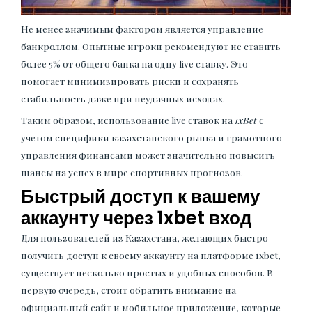
Не менее значимым фактором является управление
банкроллом. Опытные игроки рекомендуют не ставить
более 5% от общего банка на одну live ставку. Это
помогает минимизировать риски и сохранять
стабильность даже при неудачных исходах.
Таким образом, использование live ставок на
1xBet
с
учетом специфики казахстанского рынка и грамотного
управления финансами может значительно повысить
шансы на успех в мире спортивных прогнозов.
Быстрый доступ к вашему
аккаунту через 1xbet вход
Для пользователей из Казахстана, желающих быстро
получить доступ к своему аккаунту на платформе 1xbet,
существует несколько простых и удобных способов. В
первую очередь, стоит обратить внимание на
официальный сайт и мобильное приложение, которые