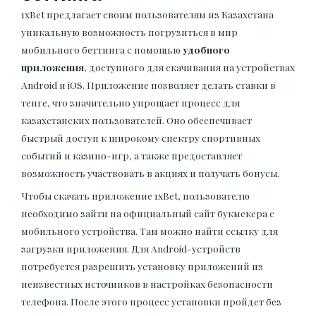
1xBet предлагает своим пользователям из Казахстана
уникальную возможность погрузиться в мир
мобильного беттинга с помощью
удобного
приложения
, доступного для скачивания на устройствах
Android и iOS. Приложение позволяет делать ставки в
тенге, что значительно упрощает процесс для
казахстанских пользователей. Оно обеспечивает
быстрый доступ к широкому спектру спортивных
событий и казино-игр, а также предоставляет
возможность участвовать в акциях и получать бонусы.
Чтобы скачать приложение 1xBet, пользователю
необходимо зайти на официальный сайт букмекера с
мобильного устройства. Там можно найти ссылку для
загрузки приложения. Для Android-устройств
потребуется разрешить установку приложений из
неизвестных источников в настройках безопасности
телефона. После этого процесс установки пройдет без