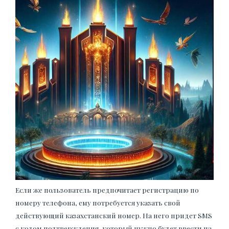
Если же пользователь предпочитает регистрацию по
номеру телефона, ему потребуется указать свой
действующий казахстанский номер. На него придет SMS
с кодом подтверждения, который нужно будет ввести на