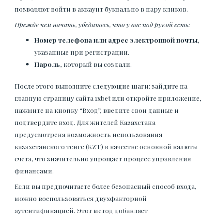
позволяют войти в аккаунт буквально в пару кликов.
Прежде чем начать, убедитесь, что у вас под рукой есть:
Номер телефона или адрес электронной почты
,
указанные при регистрации.
Пароль
, который вы создали.
После этого выполните следующие шаги: зайдите на
главную страницу сайта 1xbet или откройте приложение,
нажмите на кнопку “Вход”, введите свои данные и
подтвердите вход. Для жителей Казахстана
предусмотрена возможность использования
казахстанского тенге (KZT) в качестве основной валюты
счета, что значительно упрощает процесс управления
финансами.
Если вы предпочитаете более безопасный способ входа,
можно воспользоваться двухфакторной
аутентификацией. Этот метод добавляет