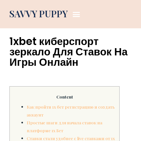
Dog Blog
SAVVY PUPPY
June 14, 2026
7:33 pm
1xbet киберспорт
зеркало Для Ставок На
Игры Онлайн
Content
Как пройти 1х бет регистрацию и создать
аккаунт
Простые шаги для начала ставок на
платформе 1х Бет
Ставки стали удобнее с live ставками от 1x