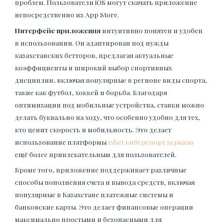
проблем. Пользователи iOS могут скачать приложение
непосредственно из App Store.
Интерфейс приложения
интуитивно понятен и удобен
в использовании. Он адаптирован под нужды
казахстанских бетторов, предлагая актуальные
коэффициенты и широкий выбор спортивных
дисциплин, включая популярные в регионе виды спорта,
такие как футбол, хоккей и борьба. Благодаря
оптимизации под мобильные устройства, ставки можно
делать буквально на ходу, что особенно удобно для тех,
кто ценит скорость и мобильность. Это делает
использование платформы
1xbet киберспорт зеркало
ещё более привлекательным для пользователей.
Кроме того, приложение поддерживает различные
способы пополнения счета и вывода средств, включая
популярные в Казахстане платежные системы и
банковские карты. Это делает финансовые операции
максимально простыми и безопасными для