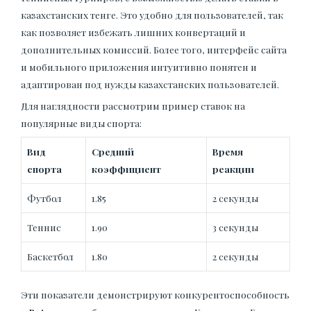
казахстанских тенге. Это удобно для пользователей, так
как позволяет избежать лишних конвертаций и
дополнительных комиссий. Более того, интерфейс сайта
и мобильного приложения интуитивно понятен и
адаптирован под нужды казахстанских пользователей.
Для наглядности рассмотрим пример ставок на
популярные виды спорта:
Вид
Средний
Время
спорта
коэффициент
реакции
Футбол
1.85
2 секунды
Теннис
1.90
3 секунды
Баскетбол
1.80
2 секунды
Эти показатели демонстрируют конкурентоспособность