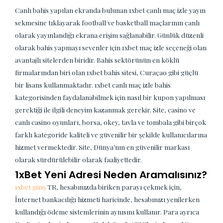
Canlı bahis yapılan ekranda bulunan 1xbet canlı maç izle yayın
sekmesine tıklayarak football ve basketball maçlarının canlı
olarak yayınlandığı ekrana erişim sağlanabilir. Günlük düzenli
olarak bahis yapmayı sevenler için 1xbet maç izle seçeneği olan
avantajlı sitelerden biridir. Bahis sektörünün en köklü
firmalarından biri olan 1xbet bahis sitesi, Curaçao gibi güçlü
bir lisans kullanmaktadır. 1xbet canlı maç izle bahis
kategorisinden faydalanabilmek için nasıl bir kupon yapılması
gerektiği ile ilgili deneyim kazanmak gerekir. Site, casino ve
canlı casino oyunları, borsa, okey, tavla ve tombala gibi birçok
farklı kategoride kaliteli ve güvenilir bir şekilde kullanıcılarına
hizmet vermektedir. Site, Dünya’nın en güvenilir markası
olarak sürdürülebilir olarak faaliyettedir.
1xBet Yeni Adresi Neden Aramalısınız?
1xbet giriş
TR, hesabınızda biriken parayı çekmek için,
İnternet bankacılığı hizmeti haricinde, hesabınızı yenilerken
kullandığı ödeme sistemlerinin aynısını kullanır. Para ayrıca