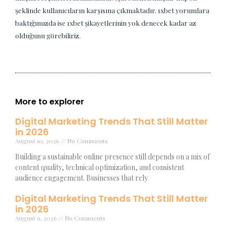
şeklinde kullanıcıların karşısına çıkmaktadır. 1xbet yorumlara
baktığımızda ise 1xbet şikayetlerinin yok denecek kadar az
olduğunu görebiliriz.
More to explorer
Digital Marketing Trends That Still Matter
in 2026
August 10, 2026
No Comments
Building a sustainable online presence still depends on a mix of
content quality, technical optimization, and consistent
audience engagement. Businesses that rely
Digital Marketing Trends That Still Matter
in 2026
August 9, 2026
No Comments