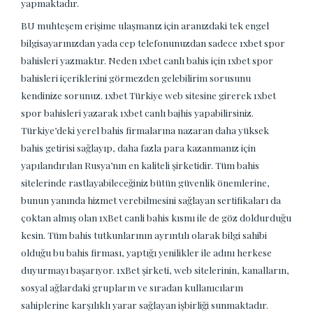
yapmaktadır.
BU muhteşem erişime ulaşmanız için aranızdaki tek engel
bilgisayarınızdan yada cep telefonunuzdan sadece 1xbet spor
bahisleri yazmaktır. Neden 1xbet canlı bahis için 1xbet spor
bahisleri içeriklerini görmezden gelebilirim sorusunu
kendinize sorunuz. 1xbet Türkiye web sitesine girerek 1xbet
spor bahisleri yazarak 1xbet canlı bajhis yapabilirsiniz.
Türkiye’deki yerel bahis firmalarına nazaran daha yüksek
bahis getirisi sağlayıp, daha fazla para kazanmanız için
yapılandırılan Rusya’nın en kaliteli şirketidir. Tüm bahis
sitelerinde rastlayabileceğiniz bütün güvenlik önemlerine,
bunun yanında hizmet verebilmesini sağlayan sertifikaları da
çoktan almış olan 1xBet canli bahis kısmı ile de göz doldurduğu
kesin. Tüm bahis tutkunlarının ayrıntılı olarak bilgi sahibi
olduğu bu bahis firması, yaptığı yenilikler ile adını herkese
duyurmayı başarıyor. 1xBet şirketi, web sitelerinin, kanalların,
sosyal ağlardaki grupların ve sıradan kullanıcıların
sahiplerine karşılıklı yarar sağlayan işbirliği sunmaktadır.