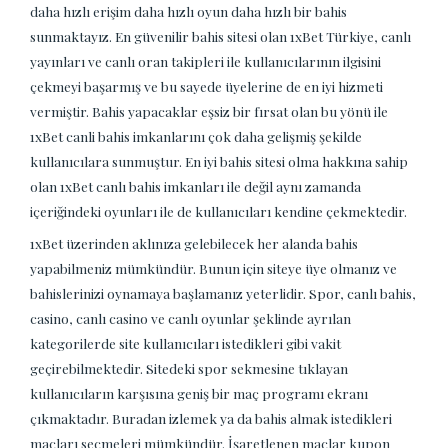
daha hızlı erişim daha hızlı oyun daha hızlı bir bahis
sunmaktayız. En güvenilir bahis sitesi olan 1xBet Türkiye, canlı
yayınları ve canlı oran takipleri ile kullanıcılarının ilgisini
çekmeyi başarmış ve bu sayede üyelerine de en iyi hizmeti
vermiştir. Bahis yapacaklar eşsiz bir fırsat olan bu yönü ile
1xBet canli bahis imkanlarını çok daha gelişmiş şekilde
kullanıcılara sunmuştur. En iyi bahis sitesi olma hakkına sahip
olan 1xBet canlı bahis imkanları ile değil aynı zamanda
içeriğindeki oyunları ile de kullanıcıları kendine çekmektedir.
1xBet üzerinden aklınıza gelebilecek her alanda bahis
yapabilmeniz mümkündür. Bunun için siteye üye olmanız ve
bahislerinizi oynamaya başlamanız yeterlidir. Spor, canlı bahis,
casino, canlı casino ve canlı oyunlar şeklinde ayrılan
kategorilerde site kullanıcıları istedikleri gibi vakit
geçirebilmektedir. Sitedeki spor sekmesine tıklayan
kullanıcıların karşısına geniş bir maç programı ekranı
çıkmaktadır. Buradan izlemek ya da bahis almak istedikleri
maçları seçmeleri mümkündür. İşaretlenen maçlar kupon